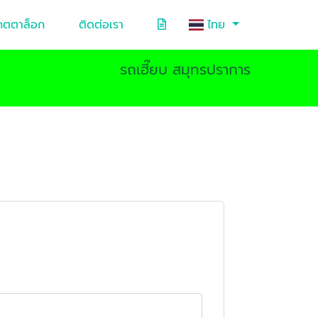
คตตาล็อก
ติดต่อเรา
ไทย
รถเฮี๊ยบ สมุทรปราการ