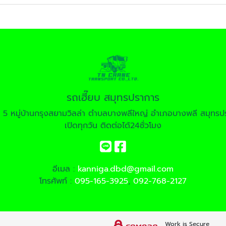
รถเฮี๊ยบ สมุทรปราการ
ี่ 5 หมู่บ้านกรุงสยามวิลล่า ตำบลบางพลีใหญ่ อำเภอบางพลี สมุท
เปิดทุกวัน ติดต่อได้24ชั่วโมง
อีเมล :
kanniga.dbd@gmail.com
โทรศัพท์ :
095-165-3925
,
092-768-2127
Work is Secure