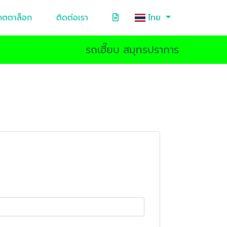
คตตาล็อก
ติดต่อเรา
ไทย
รถเฮี๊ยบ สมุทรปราการ