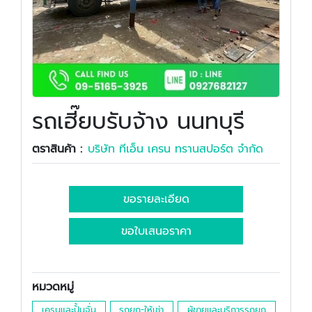
รถเฮี๊ยบรับจ้าง นนทบุรี
ตราสินค้า :
บริษัท ทีเอ็น เครน ทรานสปอร์ต จำกัด
ขอรายละเอียด
ขอใบเสนอราคา
หมวดหมู่
เครนและปั้นจั่น
รถยก-ให้เช่า
ผู้ขายและบริการรถยก